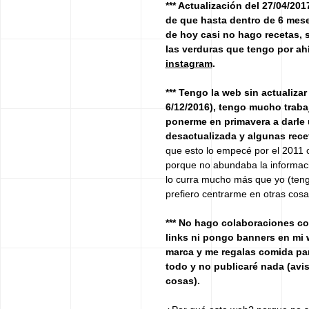
*** Actualización del 27/04/201
de que hasta dentro de 6 mes
de hoy casi no hago recetas, 
las verduras que tengo por ahí
instagram
.
*** Tengo la web sin actualiza
6/12/2016), tengo mucho traba
ponerme en primavera a darle 
desactualizada y algunas rece
que esto lo empecé por el 2011 
porque no abundaba la informac
lo curra mucho más que yo (tengo
prefiero centrarme en otras cosa
*** No hago colaboraciones c
links ni pongo banners en mi 
marca y me regalas comida pa
todo y no publicaré nada (avi
cosas).