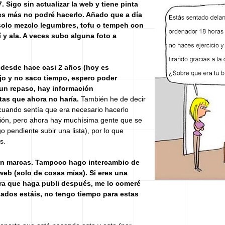
7. Sigo sin actualizar la web y tiene pinta
es más no podré hacerlo. Añado que a día
solo mezclo legumbres, tofu o tempeh con
 y ala. A veces subo alguna foto a
r desde hace casi 2 años (hoy es
jo y no saco tiempo, espero poder
un repaso, hay información
tas que ahora no haría.
También he de decir
cuando sentía que era necesario hacerlo
ión, pero ahora hay muchísima gente que se
 pendiente subir una lista), por lo que
s.
on marcas. Tampoco hago intercambio de
web (solo de cosas mías). Si eres una
ra que haga publi después, me lo comeré
sados estáis, no tengo tiempo para estas