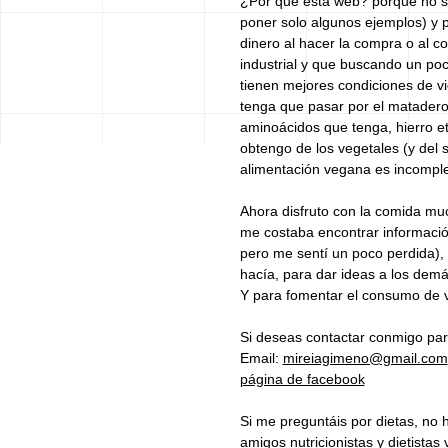
¿Por qué esta web? porque no 
poner solo algunos ejemplos) y p
dinero al hacer la compra o al c
industrial y que buscando un po
tienen mejores condiciones de v
tenga que pasar por el matadero p
aminoácidos que tenga, hierro etc
obtengo de los vegetales (y del
alimentación vegana es incomplet
Ahora disfruto con la comida mu
me costaba encontrar informació
pero me sentí un poco perdida), 
hacía, para dar ideas a los dem
Y para fomentar el consumo de v
Si deseas contactar conmigo par
Email:
mireiagimeno@gmail.com
página de facebook
Si me preguntáis por dietas, no 
amigos nutricionistas y dietistas