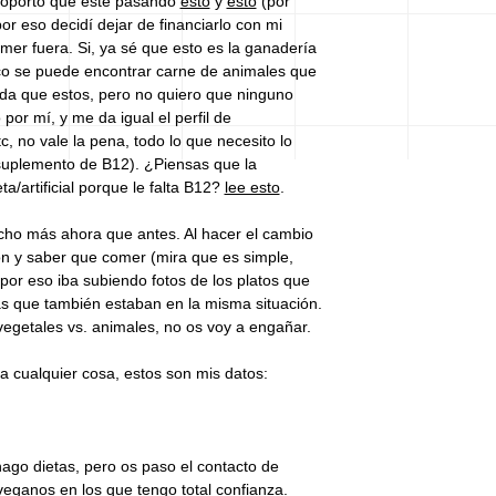
soporto que esté pasando
esto
y
esto
(por
or eso decidí dejar de financiarlo con mi
omer fuera. Si, ya sé que esto es la ganadería
co se puede encontrar carne de animales que
ida que estos, pero no quiero que ninguno
or mí, y me da igual el perfil de
, no vale la pena, todo lo que necesito lo
 suplemento de B12). ¿Piensas que la
a/artificial porque le falta B12?
lee esto
.
cho más ahora que antes. Al hacer el cambio
n y saber que comer (mira que es simple,
por eso iba subiendo fotos de los platos que
ás que también estaban en la misma situación.
egetales vs. animales, no os voy a engañar.
a cualquier cosa, estos son mis datos:
hago dietas, pero os paso el contacto de
 veganos en los que tengo total confianza.