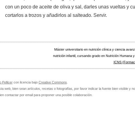
con un poco de aceite de oliva y sal, darles unas vueltas y c
cortarlos a trozos y añadirlos al salteado. Servir.
Máster universitario en nutrición clínica y ciencia avan
nutrición infantil, cursando grado en Nutrición Humana y
ICNS (Formaci
 Pellicer
con licencia bajo
Creative Commons
.
a web, bien sean artículos, recetas o fotografías, por favor indicar la fuente bien visible y n
ien contactar por email para proponer una posible colaboración.